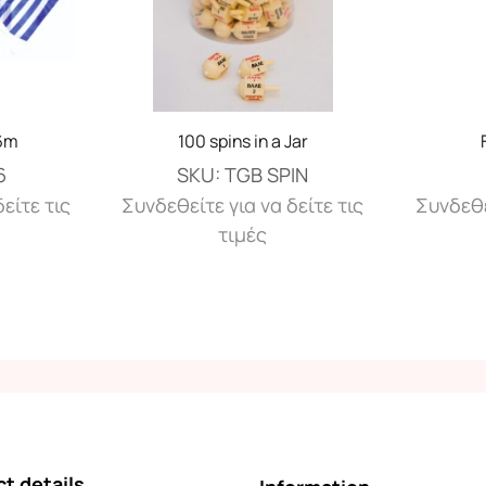
 6m
100 spins in a Jar
6
SKU:
TGB SPIN
είτε τις
Συνδεθείτε για να δείτε τις
Συνδεθε
τιμές
t details