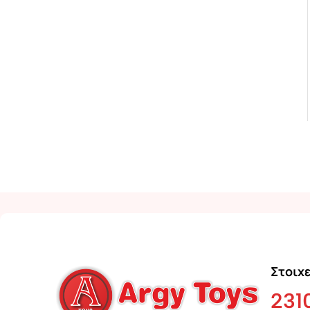
Στοιχε
231