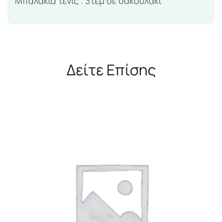
Μπαλάκια τένις . 3τεμ σε σακουλάκι
Δείτε Επίσης